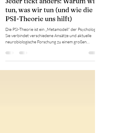
Jeder tickt anders: Warum wir
tun, was wir tun (und wie die
PSI-Theorie uns hilft)
Die PSI-Theorie ist ein „Metamodell“ der Psychologie.
Sie verbindet verschiedene Ansätze und aktuelle
neurobiologische Forschung zu einem großen
Ganzen. Im Kern erklärt sie, wie unsere
Persönlichkeit, unsere Gefühle und unsere
Selbststeuerung zusammenwirken, um unser
Verhalten zu lenken.