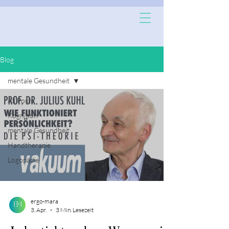
Blog
mentale Gesundheit
All Posts
Kognition
mentale Gesundheit
Handtherapie
Logopädie
ergo-mara
3. Apr.
3 Min. Lesezeit