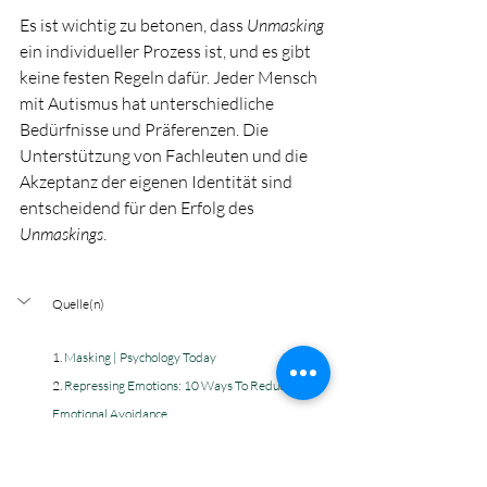
Es ist wichtig zu betonen, dass 
Unmasking
ein individueller Prozess ist, und es gibt 
keine festen Regeln dafür. Jeder Mensch 
mit Autismus hat unterschiedliche 
Bedürfnisse und Präferenzen. Die 
Unterstützung von Fachleuten und die 
Akzeptanz der eigenen Identität sind 
entscheidend für den Erfolg des 
Unmaskings
.
Quelle(n)
1. 
Masking | Psychology Today
2. 
Repressing Emotions: 10 Ways To Reduce 
Emotional Avoidance
3. 
101 Ways to Cope With COVID-19 Stress | 
Psychology Today