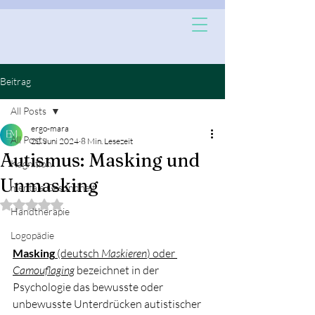
Beitrag
All Posts
ergo-mara
All Posts
22. Juni 2024
8 Min. Lesezeit
Autismus: Masking und
Kognition
Unmasking
mentale Gesundheit
Mit NaN von 5 Sternen bewertet.
Handtherapie
Logopädie
Masking
 (deutsch 
Maskieren
) oder 
Camouflaging
 bezeichnet in der 
Psychologie das bewusste oder 
unbewusste Unterdrücken autistischer 