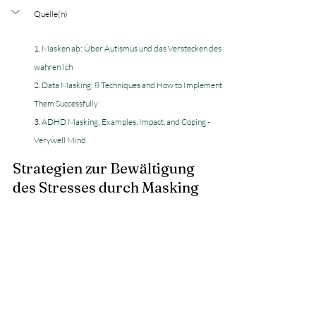
Quelle(n)
1. 
Masken ab: Über Autismus und das Verstecken des 
wahren Ich
2. 
Data Masking: 8 Techniques and How to Implement 
Them Successfully
3. 
ADHD Masking: Examples, Impact, and Coping - 
Verywell Mind
Strategien zur Bewältigung 
des Stresses durch Masking