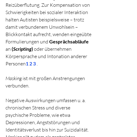
Reizüberflutung. Zur Kompensation von 
Schwierigkeiten bei sozialer Interaktion 
halten Autisten beispielsweise – trotz 
damit verbundenem Unwohlsein – 
Blickkontakt aufrecht, wenden eingeübte 
Formulierungen und 
Gesprächsabläufe
an
 (
Scripting
)
 oder übernehmen 
Körpersprache und Intonation anderer 
Personen
1
2
3
 . 
Masking
 ist mit großen Anstrengungen 
verbunden. 
Negative Auswirkungen umfassen u. a. 
chronischen Stress und diverse 
psychische Probleme, wie etwa 
Depressionen, Angststörungen und 
Identitätsverlust bis hin zur Suizidalität. 
Masking
 gilt zudem als zentralster 