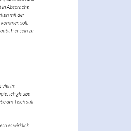
d in Absprache 
ten mit der 
 kommen soll.
aubt hier sein zu 
 viel im 
ie. Ich glaube 
e am Tisch still 
eso es wirklich 