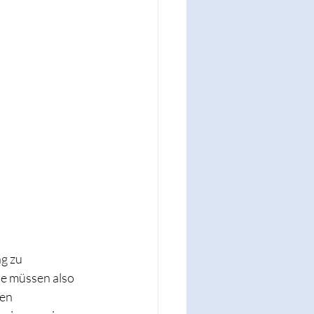
g zu 
ie müssen also 
en 