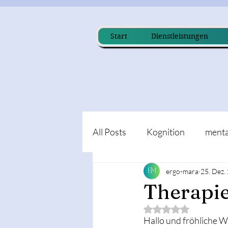
Start
Dienstleistungen
All Posts
Kognition
menta
ergo-mara
25. Dez.
Therapie
Mit NaN von 5 Ster
Hallo und fröhliche 