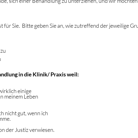
de, sich einer Behandlung zu unterziehen, und wir möchten 
 für Sie.  Bitte geben Sie an, wie zutreffend der jeweilige Gru
 zu
u
handlung in die Klinik/ Praxis weil:
 wirklich einige 
in meinem Leben 
mich nicht gut, wenn ich 
omme.
 von der Justiz verwiesen.