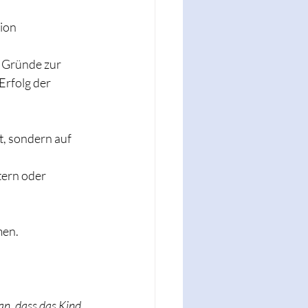
tion
 Gründe zur 
rfolg der 
, sondern auf 
tern oder 
men.
an, dass das Kind 