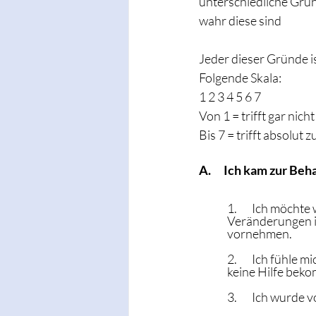
unterschiedliche Grün
wahr diese sind
Jeder dieser Gründe ist
Folgende Skala:
1 2 3 4 5 6 7
Von 1 = trifft gar nicht
Bis 7 = trifft absolut z
A.      Ich kam zur Be
1.       Ich möchte
Veränderungen 
vornehmen.
2.       Ich fühle 
keine Hilfe bek
3.       Ich wurde