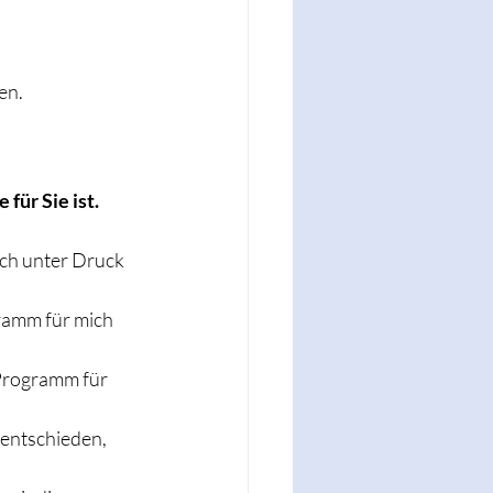
en.
für Sie ist.
ich unter Druck 
gramm für mich 
 Programm für 
 entschieden, 