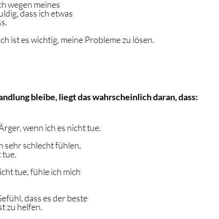
 mich wegen meines 
ldig, dass ich etwas 
s.
nlich ist es wichtig, meine Probleme zu lösen.
handlung bleibe, liegt das wahrscheinlich daran, dass:
rger, wenn ich es nicht tue.
h sehr schlecht fühlen, 
 tue.
cht tue, fühle ich mich 
.
Gefühl, dass es der beste 
st zu helfen.