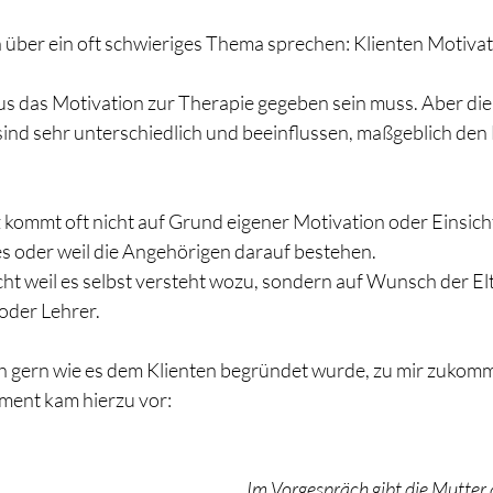
ch über ein oft schwieriges Thema sprechen: Klienten Motiva
s das Motivation zur Therapie gegeben sein muss. Aber die
nd sehr unterschiedlich und beeinflussen, maßgeblich den E
 kommt oft nicht auf Grund eigener Motivation oder Einsicht
s oder weil die Angehörigen darauf bestehen.
cht weil es selbst versteht wozu, sondern auf Wunsch der El
 oder Lehrer.
ich gern wie es dem Klienten begründet wurde, zu mir zukom
ent kam hierzu vor:
Im Vorgespräch gibt die Mutter 