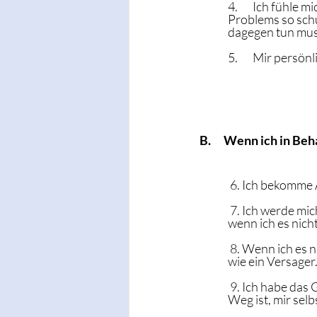
4.       Ich fühle
Problems so schu
dagegen tun mus
5.       Mir persö
B.      Wenn ich in Be
 6. Ich bekomme Ä
 7. Ich werde mic
wenn ich es nicht
 8. Wenn ich es ni
wie ein Versager
 9. Ich habe das 
Weg ist, mir selb