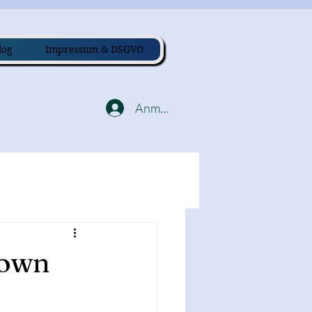
log
Impressum & DSGVO
Anmelden
down