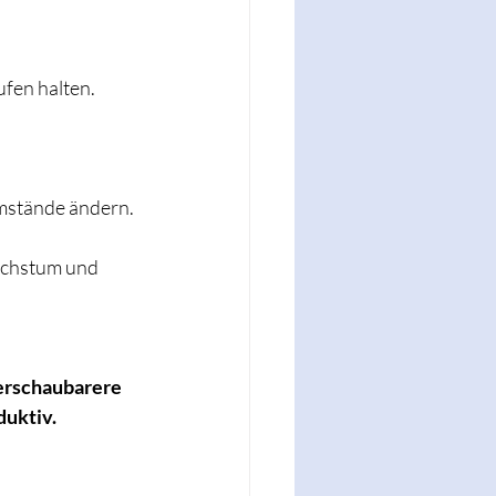
ufen halten.
Umstände ändern.
achstum und 
erschaubarere 
uktiv. 