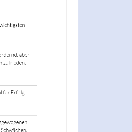
 wichtigsten 
ordernd, aber 
h zufrieden, 
 für Erfolg 
ausgewogenen 
d Schwächen.