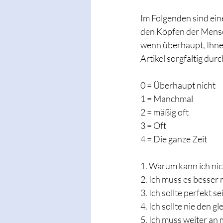
Im Folgenden sind ein
den Köpfen der Mensch
wenn überhaupt, Ihnen
Artikel sorgfältig dur
0 = Überhaupt nicht
1 = Manchmal
2 = mäßig oft
3 = Oft
4 = Die ganze Zeit
1. Warum kann ich nic
2. Ich muss es besser
3. Ich sollte perfekt se
4. Ich sollte nie den 
5. Ich muss weiter an 