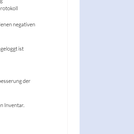
ng
rotokoll
denen negativen 
eloggt ist 
besserung der 
n Inventar.