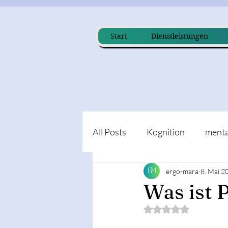
Start
Dienstleistungen
All Posts
Kognition
menta
ergo-mara
8. Mai 2
Was ist 
Mit NaN von 5 Ster