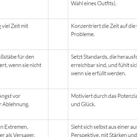
Wahl eines Outfits).
iel Zeit mit 
Konzentriert die Zeit auf die
Probleme.
ßstäbe für den 
Setzt Standards, die herausf
ert, wenn sie nicht 
erreichbar sind, und fühlt sic
wenn sie erfüllt werden.
Angst vor 
Motiviert durch das Potenzial
er Ablehnung.
und Glück.
 in Extremen, 
Sieht sich selbst aus einer 
r als Versager.
Perspektive, mit Stärken un