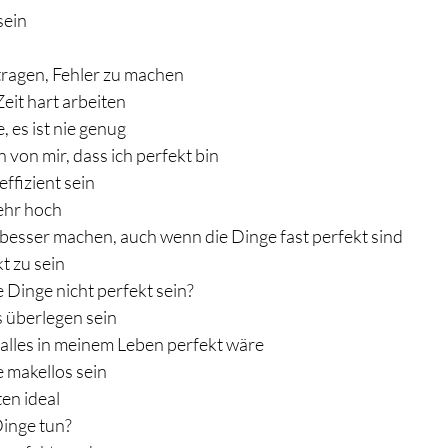
sein
rtragen, Fehler zu machen
Zeit hart arbeiten
e, es ist nie genug
 von mir, dass ich perfekt bin
effizient sein 
ehr hoch 
 besser machen, auch wenn die Dinge fast perfekt sind
kt zu sein
Dinge nicht perfekt sein?
 überlegen sein
 alles in meinem Leben perfekt wäre 
e makellos sein 
en ideal 
Dinge tun?