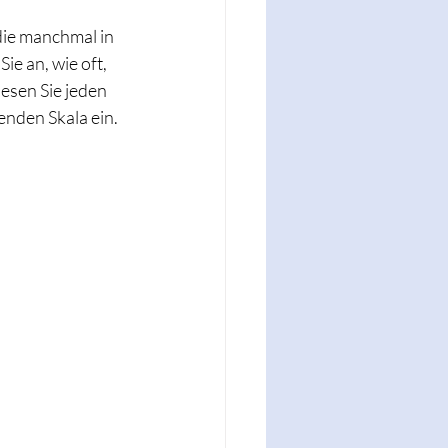
die manchmal in 
e an, wie oft, 
esen Sie jeden 
enden Skala ein.