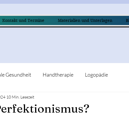
Kontakt und Termine
Materialien und Unterlagen
B
le Gesundheit
Handtherapie
Logopädie
024
10 Min. Lesezeit
Perfektionismus?
nen bewertet.