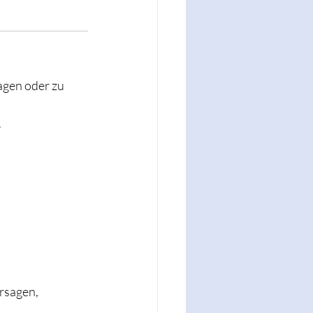
agen oder zu 
.
.
rsagen, 