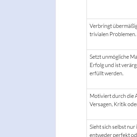
Verbringt übermäßig v
trivialen Problemen.
Setzt unmögliche Ma
Erfolg und ist verärg
erfüllt werden.
Motiviert durch die 
Versagen, Kritik od
Sieht sich selbst nur
entweder perfekt ode