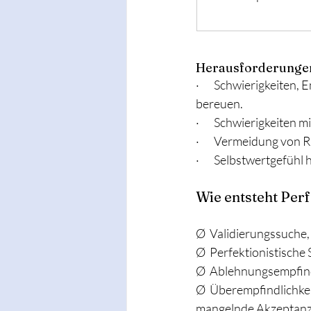
Herausforderungen
·       Schwierigkeite
bereuen.
·       Schwierigkeiten
·       Vermeidung vo
·       Selbstwertgefü
Wie entsteht Per
Ø  Validierungssuche,
Ø  Perfektionistische 
Ø  Ablehnungsempfind
Ø  Überempfindlichke
mangelnde Akzeptan