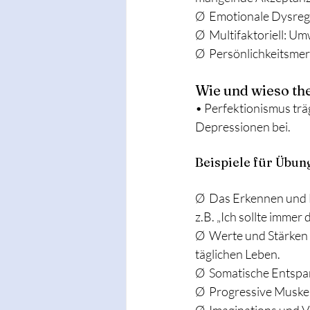
Ø  Emotionale Dysreg
Ø  Multifaktoriell: Um
Ø  Persönlichkeitsme
Wie und wieso th
• Perfektionismus trä
Depressionen bei.
Beispiele für Übu
Ø  Das Erkennen und 
z.B. „Ich sollte immer 
Ø  Werte und Stärken 
täglichen Leben.
Ø  Somatische Entsp
Ø  Progressive Musk