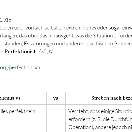
.2018
deren oder von sich selbst ein extrem hohes oder sogar ein
langen, das über das hinausgeht, was die Situation erfordert
uständen, Essstörungen und anderen psychischen Problem
 
– Perfektionist 
, Adj.
, 
N.
a.org/perfectionism
vs
nismus vs
Streben nach Exze
les perfekt sein 
Versteht, dass einige Situati
erfordern (z. B. die Durchfü
Operation), andere jedoch nich