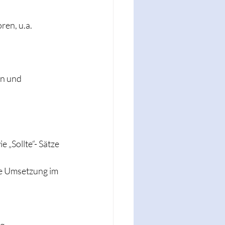
ren, u.a.
n und 
„Sollte“- Sätze 
ie Umsetzung im 