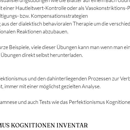
isualisierungsübungen wie die Blätter auf einem Bach Übu
it einer Hautleitwert-Kontrolle oder als Vasokonstriktions-P
ltigungs- bzw. Kompensationsstrategien
g aus der dialektisch behavioralen Therapie um die verschie
ionalen Reaktionen abzubauen.
kurze Beispiele, viele dieser Übungen kann man wenn man eing
 Übungen direkt selbst herunterladen.
fektionismus und den dahinterliegenden Prozessen zur Ver
, immer mit einer möglichst gezielten Analyse. 
namnese und auch Tests wie das Perfektionismus Kognitione
MUS KOGNITIONEN INVENTAR