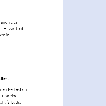
wandfreies 
. Es wird mit 
en in 
llenz
onen Perfektion 
hrung einer 
t (z. B. die 