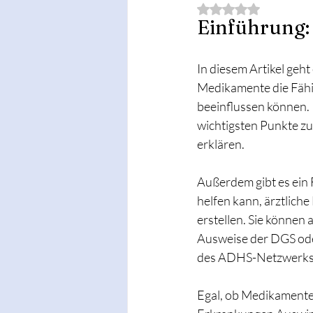
Mit NaN von 5 Ster
Einführung:
In diesem Artikel geht
Medikamente die Fähi
beeinflussen können. 
wichtigsten Punkte z
erklären.
Außerdem gibt es ein 
helfen kann, ärztlich
erstellen. Sie können 
Ausweise der DGS od
des ADHS-Netzwerks
Egal, ob Medikamente