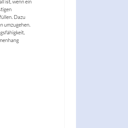
l ist, wenn ein 
tigen 
üllen. Dazu 
nen umzugehen. 
gsfähigkeit, 
mmenhang 