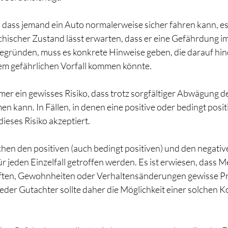
ass jemand ein Auto normalerweise sicher fahren kann, es s
chischer Zustand lässt erwarten, dass er eine Gefährdung i
 begründen, muss es konkrete Hinweise geben, die darauf hin
em gefährlichen Vorfall kommen könnte. 
mmer ein gewisses Risiko, dass trotz sorgfältiger Abwägung 
en kann. In Fällen, in denen eine positive oder bedingt posi
ieses Risiko akzeptiert. 
en den positiven (auch bedingt positiven) und den negativ
r jeden Einzelfall getroffen werden. Es ist erwiesen, dass 
ften, Gewohnheiten oder Verhaltensänderungen gewisse P
eder Gutachter sollte daher die Möglichkeit einer solchen 