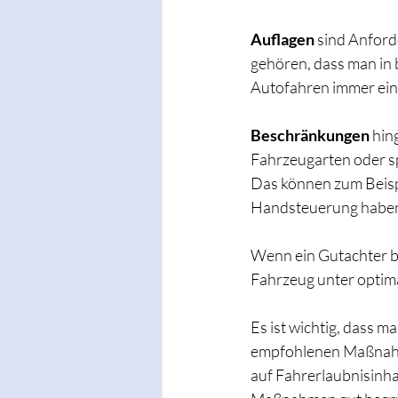
Auflagen
 sind Anford
gehören, dass man in
Autofahren immer eine 
Beschränkungen
 hin
Fahrzeugarten oder s
Das können zum Beispi
Handsteuerung habe
Wenn ein Gutachter b
Fahrzeug unter optim
Es ist wichtig, dass m
empfohlenen Maßnahm
auf Fahrerlaubnisinh