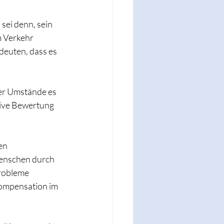
ei denn, sein 
m Verkehr 
deuten, dass es 
der Umstände es 
tive Bewertung 
en 
Menschen durch 
robleme 
Kompensation im 