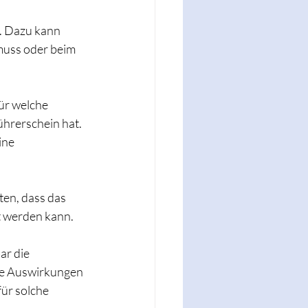
. Dazu kann 
uss oder beim 
für welche 
hrerschein hat. 
ine 
en, dass das 
t werden kann.
ar die 
e Auswirkungen 
ür solche 