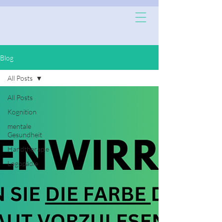
Blog
All Posts
All Posts
Kognition
mentale
Gesundheit
Handtherapie
Logopädie