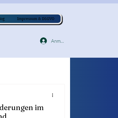
log
Impressum & DSGVO
Anmelden
nderungen im
nd