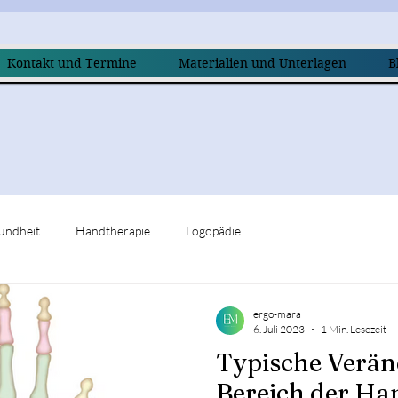
Kontakt und Termine
Materialien und Unterlagen
B
undheit
Handtherapie
Logopädie
ergo-mara
6. Juli 2023
1 Min. Lesezeit
Typische Verä
Bereich der Ha