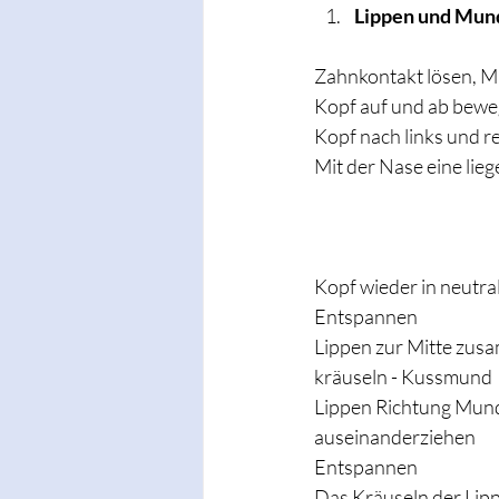
Lippen und Mun
Zahnkontakt lösen, Mu
Kopf auf und ab beweg
Kopf nach links und re
Mit der Nase eine lie
Kopf wieder in neutral
Entspannen 
Lippen zur Mitte zus
kräuseln - Kussmund 
Lippen Richtung Mund
auseinanderziehen 
Entspannen 
Das Kräuseln der Lip