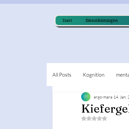
Start
Dienstleistungen
All Posts
Kognition
menta
ergo-mara
14. Jan.
Kieferge
Mit NaN von 5 Ster