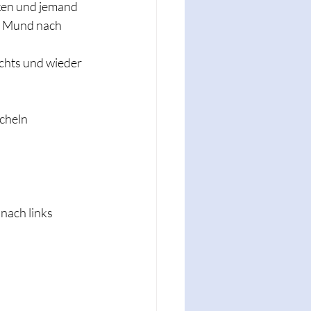
ken und jemand 
m Mund nach 
echts und wieder 
cheln 
nach links