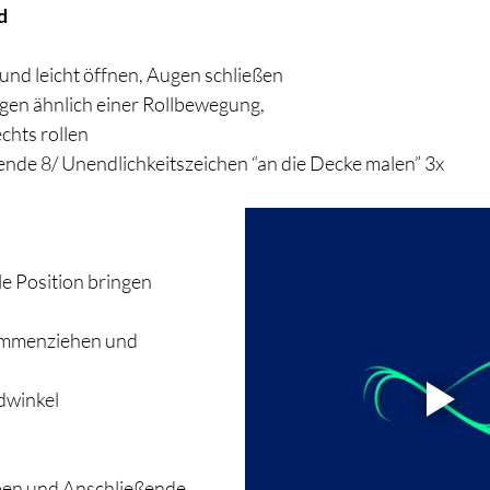
d 
nd leicht öffnen, Augen schließen 
en ähnlich einer Rollbewegung, 
chts rollen 
gende 8/ Unendlichkeitszeichen “an die Decke malen” 3x 
e Position bringen 
ammenziehen und 
winkel 
pen und Anschließende 