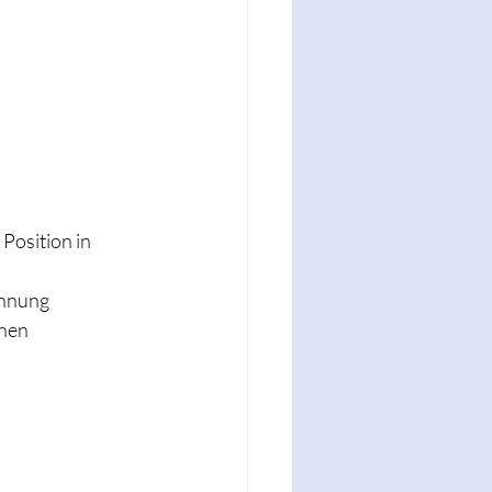
osition in 
nnung 
nnen