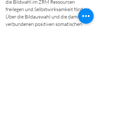
die Bildwahl im ZRM Ressourcen 
freilegen und Selbstwirksamkeit fördern. 
Über die Bildauswahl und die damit 
verbundenen positiven somatischen 
Marker wird ein Zugang zu 
verschütteten Ressourcen geschaffen 
und die Perspektive auf Veränderung 
geöffnet.
Weiterbildung und 
Informationsquellen
Für die Vertiefung des ZRM stehen 
zahlreiche Informationsmöglichkeiten 
zur Verfügung, darunter ein kostenfreies 
Online-Tool des Instituts, verschiedene 
Fachbücher sowie mehrstufige 
Weiterbildungskurse. Diese Angebote 