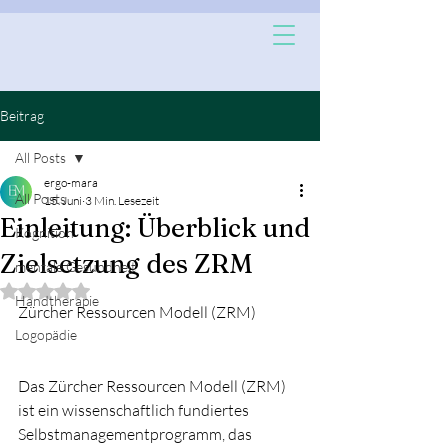
Beitrag
All Posts
ergo-mara
All Posts
15. Juni
3 Min. Lesezeit
Einleitung: Überblick und
Kognition
Zielsetzung des ZRM
mentale Gesundheit
Mit NaN von 5 Sternen bewertet.
Handtherapie
Zürcher Ressourcen Modell (ZRM)
Logopädie
Das Zürcher Ressourcen Modell (ZRM) 
ist ein wissenschaftlich fundiertes 
Selbstmanagementprogramm, das 