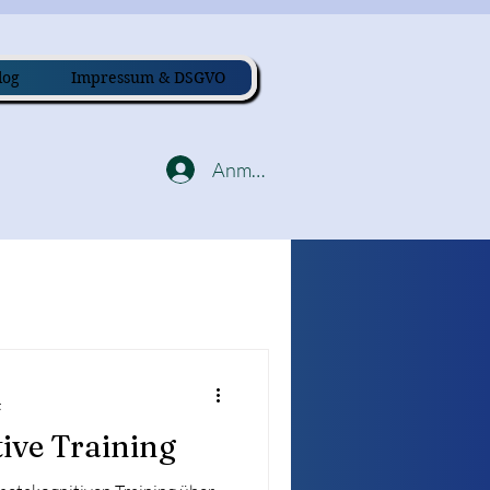
log
Impressum & DSGVO
Anmelden
t
ive Training