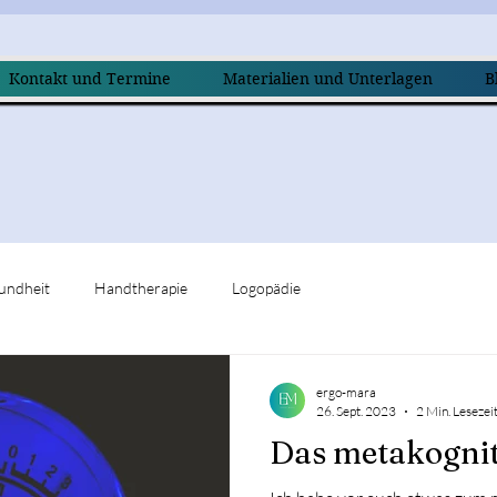
Kontakt und Termine
Materialien und Unterlagen
B
undheit
Handtherapie
Logopädie
ergo-mara
26. Sept. 2023
2 Min. Lesezei
Das metakognit