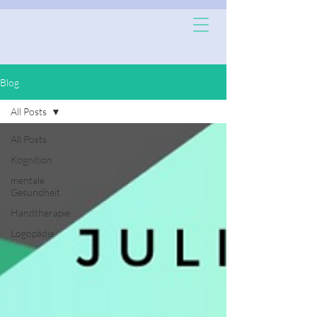
Blog
All Posts
All Posts
Kognition
mentale
Gesundheit
Handtherapie
Logopädie